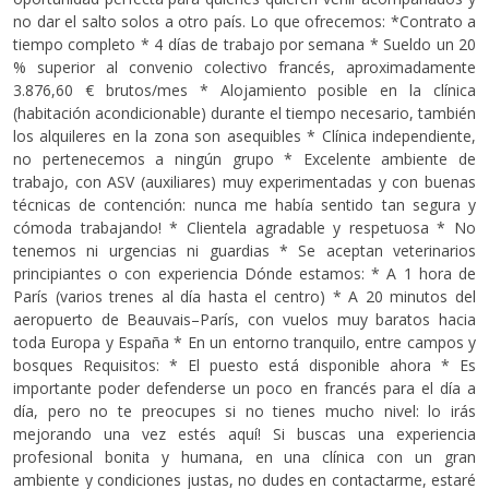
no dar el salto solos a otro país. Lo que ofrecemos: *Contrato a
tiempo completo * 4 días de trabajo por semana * Sueldo un 20
% superior al convenio colectivo francés, aproximadamente
3.876,60 € brutos/mes * Alojamiento posible en la clínica
(habitación acondicionable) durante el tiempo necesario, también
los alquileres en la zona son asequibles * Clínica independiente,
no pertenecemos a ningún grupo * Excelente ambiente de
trabajo, con ASV (auxiliares) muy experimentadas y con buenas
técnicas de contención: nunca me había sentido tan segura y
cómoda trabajando! * Clientela agradable y respetuosa * ⁠No
tenemos ni urgencias ni guardias * Se aceptan veterinarios
principiantes o con experiencia Dónde estamos: * A 1 hora de
París (varios trenes al día hasta el centro) * A 20 minutos del
aeropuerto de Beauvais–París, con vuelos muy baratos hacia
toda Europa y España * En un entorno tranquilo, entre campos y
bosques Requisitos: * El puesto está disponible ahora * ⁠Es
importante poder defenderse un poco en francés para el día a
día, pero no te preocupes si no tienes mucho nivel: lo irás
mejorando una vez estés aquí! Si buscas una experiencia
profesional bonita y humana, en una clínica con un gran
ambiente y condiciones justas, no dudes en contactarme, estaré