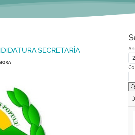
S
Añ
DIDATURA SECRETARÍA
AMORA
Co
Ú